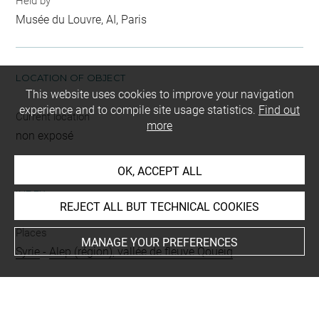
Held by
Musée du Louvre, AI, Paris
LOCATION OF OBJECT
This website uses cookies to improve your navigation
experience and to compile site usage statistics.
Find out
Current location
more
non exposé
OK, ACCEPT ALL
INDEX
REJECT ALL BUT TECHNICAL COOKIES
Places
MANAGE YOUR PREFERENCES
Syrie
-
Alep (région), vallée de fleuve Qoueiq
Last updated on 05.12.2018