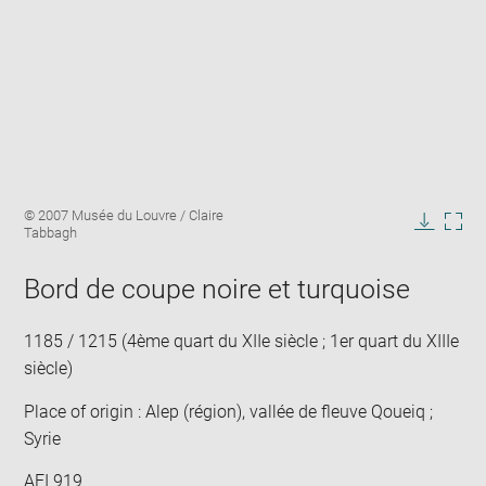
Enlarge
Image
© 2007 Musée du Louvre / Claire
image
caption:
Tabbagh
in
Downlo
Enla
new
image
ima
window
Bord de coupe noire et turquoise
in
new
win
1185 / 1215 (4ème quart du XIIe siècle ; 1er quart du XIIIe
siècle)
Place of origin : Alep (région), vallée de fleuve Qoueiq ;
Syrie
AFI 919