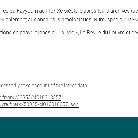
es du Fayyoum au IIIe/IXe siècle, d'après leurs archives (actes
upplément aux annales islamologiques, Num. spécial : 1992, p.
ections de papyri arabes du Louvre », La Revue du Louvre et de
cessarily take account of the latest data.
vre.fr/ark:/53355/cl010318357
louvre.fr/ark:/53355/cl010318357.json