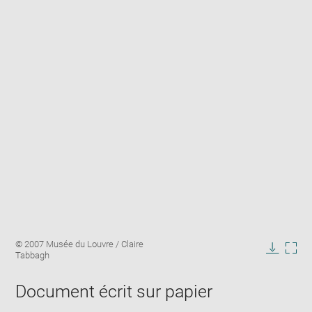
Enlarge
Image
© 2007 Musée du Louvre / Claire
image
caption:
Tabbagh
in
Downlo
Enla
new
image
ima
window
Document écrit sur papier
in
new