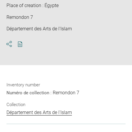
win
Place of creation : Égypte
Remondon 7
Département des Arts de l'Islam
Download
Share
pdf
Inventory number
Remondon 7
Numéro de collection :
Collection
Département des Arts de l'Islam