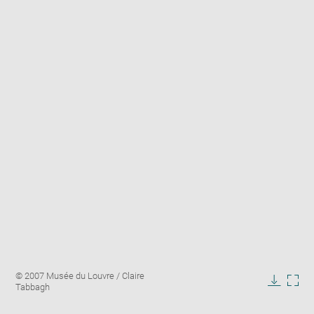
Enlarge
Image
© 2007 Musée du Louvre / Claire
image
caption:
Tabbagh
in
Downlo
Enla
new
image
ima