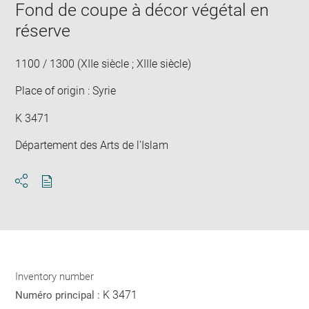
window
Fond de coupe à décor végétal en
in
new
réserve
win
1100 / 1300 (XIIe siècle ; XIIIe siècle)
Place of origin : Syrie
K 3471
Département des Arts de l'Islam
Download
Share
pdf
Inventory number
K 3471
Numéro principal :