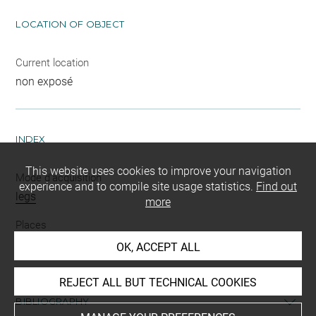
LOCATION OF OBJECT
Current location
non exposé
INDEX
This website uses cookies to improve your navigation
Mode d'acquisition
experience and to compile site usage statistics.
Find out
legs
more
Places
Syrie
OK, ACCEPT ALL
REJECT ALL BUT TECHNICAL COOKIES
BIBLIOGRAPHY