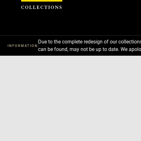
Cookies management panel
Due to the complete redesign of our collectio
INFORMATION
can be found, may not be up to date. We apolo
Download
Next
Previous