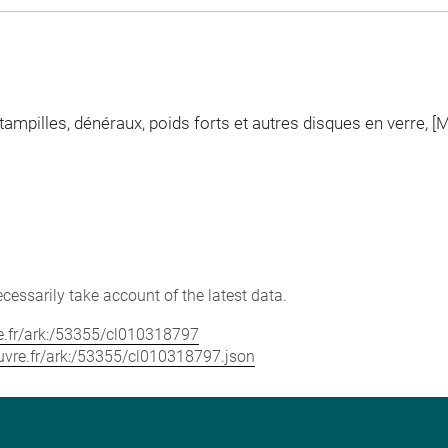
mpilles, dénéraux, poids forts et autres disques en verre, [M
cessarily take account of the latest data.
vre.fr/ark:/53355/cl010318797
louvre.fr/ark:/53355/cl010318797.json