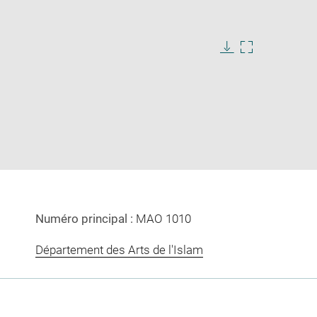
ge
e
Download
Enlarge
image
image
ow
in
new
window
Numéro principal :
MAO 1010
Département des Arts de l'Islam