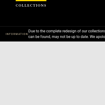
Cookies management panel
Due to the complete redesign of our collectio
INFORMATION
can be found, may not be up to date. We apolo
Download
Next
Previous
Enlarge
image