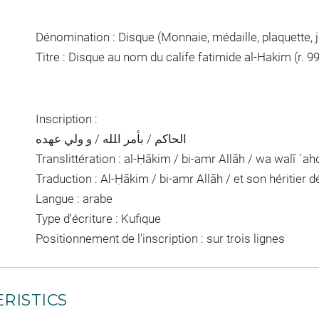
Dénomination : Disque (Monnaie, médaille, plaquette, 
Titre : Disque au nom du calife fatimide al-Hakim (r. 9
Inscription :
الحاكم / بأمر اﻠﻠﻪ / و ولي عهده
Translittération : al-Ḥākim / bi-amr Allāh / wa walī ʿahd
Traduction : Al-Ḥākim / bi-amr Allāh / et son héritier 
Langue : arabe
Type d'écriture : Kufique
Positionnement de l'inscription : sur trois lignes
RISTICS