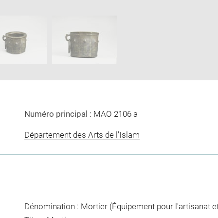
Download
Enlarge
image
image
ow
in
new
window
Numéro principal :
MAO 2106 a
Département des Arts de l'Islam
Dénomination : Mortier (Équipement pour l'artisanat et 