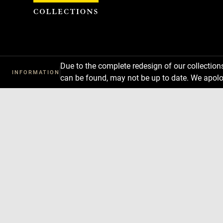
Cookies management panel
Due to the complete redesign of our collectio
INFORMATION
can be found, may not be up to date. We apolo
Download
Next
Previous