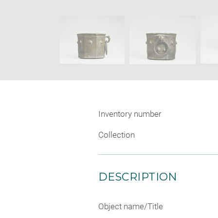
in
caption:
new
SKIP IMAGE CAROUSEL
wind
Inventory number
Collection
DESCRIPTION
Object name/Title