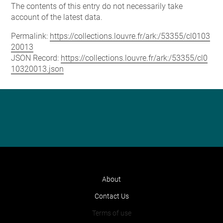
The contents of this entry do not necessarily take
account of the latest data.
Permalink:
https://collections.louvre.fr/ark:/53355/cl0103
20013
JSON Record:
https://collections.louvre.fr/ark:/53355/cl0
10320013.json
About
Contact Us
Terms of use