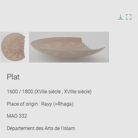
Enlarge
image
in
Image
Downlo
Enla
new
caption:
image
ima
window
SKIP IMAGE CAROUSEL
in
new
win
Plat
1600 / 1800 (XVIIe siècle ; XVIIIe siècle)
Place of origin : Rayy (=Rhaga)
MAO 332
Département des Arts de l'Islam