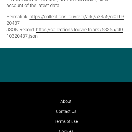
account of the latest data.
Permalink:
https://collections.louvre.fr/ark:/53355/cl0103
20487
JSON Record:
https://collections.louvre.fr/ark:/53355/cl0
10320487.json
About
Contact Us
Terms of use
Cookies