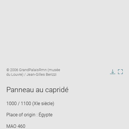
Enlarge
Image
© 2006 GrandPalaisRmn (musée
image
caption:
du Louvre) / Jean-Gilles Berizzi
in
Downlo
Enla
new
image
ima
window
Panneau au capridé
in
new
win
1000 / 1100 (XIe siècle)
Place of origin : Égypte
MAO 460