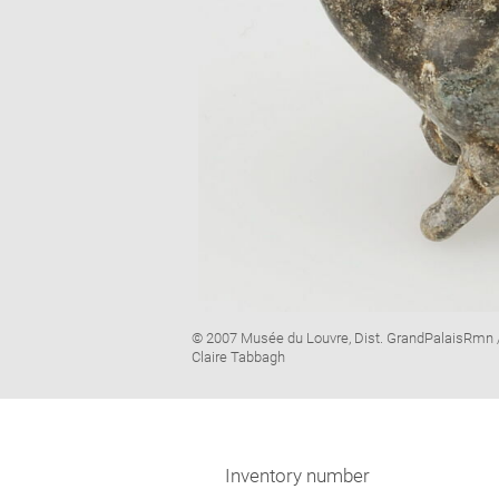
Image
© 2007 Musée du Louvre, Dist. GrandPalaisRmn 
caption:
Claire Tabbagh
Inventory number