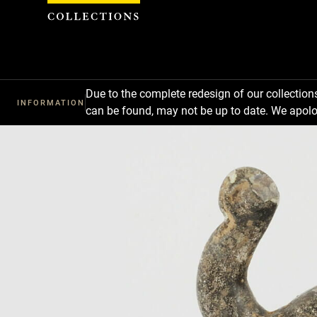
Cookies management panel
Due to the complete redesign of our collectio
INFORMATION
can be found, may not be up to date. We apolo
Download
Next
Previous