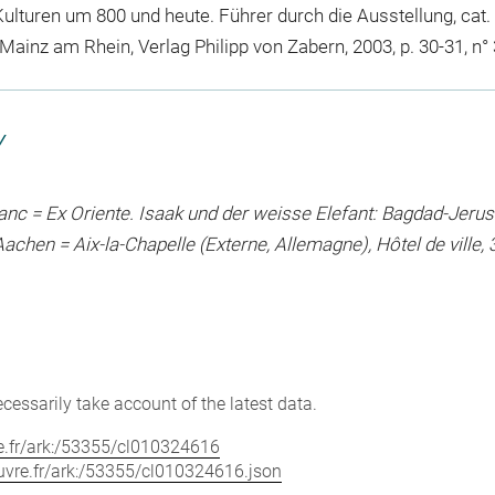
Kulturen um 800 und heute. Führer durch die Ausstellung, cat. 
nz am Rhein, Verlag Philipp von Zabern, 2003, p. 30-31, n°
Y
 blanc = Ex Oriente. Isaak und der weisse Elefant: Bagdad-Jer
achen = Aix-la-Chapelle (Externe, Allemagne), Hôtel de ville
cessarily take account of the latest data.
vre.fr/ark:/53355/cl010324616
louvre.fr/ark:/53355/cl010324616.json