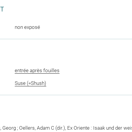
CT
non exposé
entrée après fouilles
Suse (=Shush)
Georg ; Oellers, Adam C (dir.), Ex Oriente : Isaak und der we