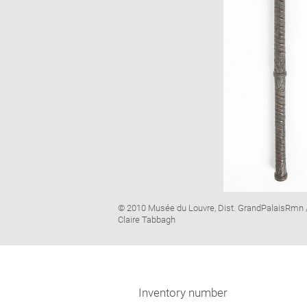
Image
© 2010 Musée du Louvre, Dist. GrandPalaisRmn 
caption:
Claire Tabbagh
Inventory number