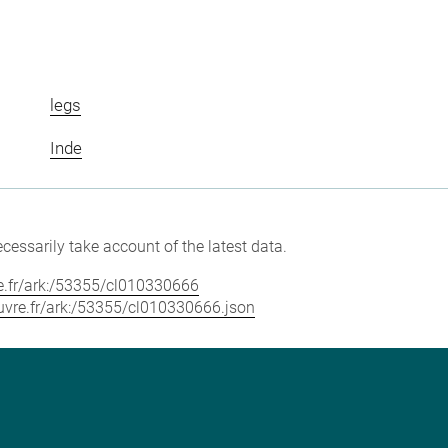
legs
Inde
cessarily take account of the latest data.
vre.fr/ark:/53355/cl010330666
louvre.fr/ark:/53355/cl010330666.json