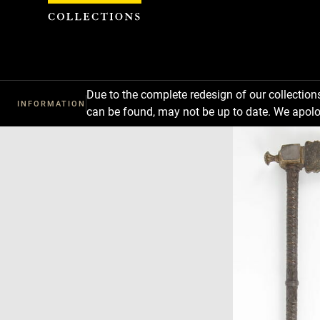
Cookies management panel
Due to the complete redesign of our collectio
INFORMATION
can be found, may not be up to date. We apolo
Download
Next
Previous