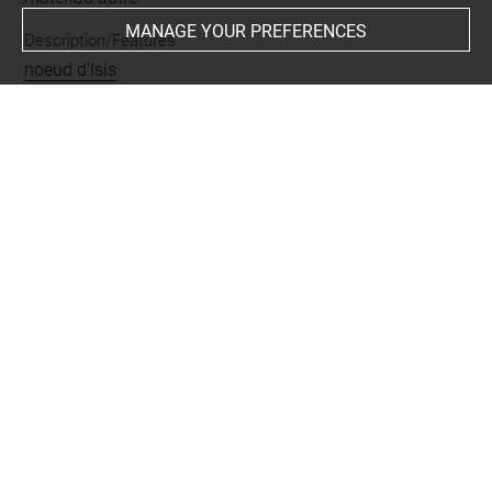
MANAGE YOUR PREFERENCES
Description/Features
noeud d'Isis
Period
Basse Époque
Last updated on 15.02.2023
The contents of this entry do not necessarily take
account of the latest data.
Permalink:
https://collections.louvre.fr/ark:/53355/cl0103
34431
JSON Record:
https://collections.louvre.fr/ark:/53355/cl0
10334431.json