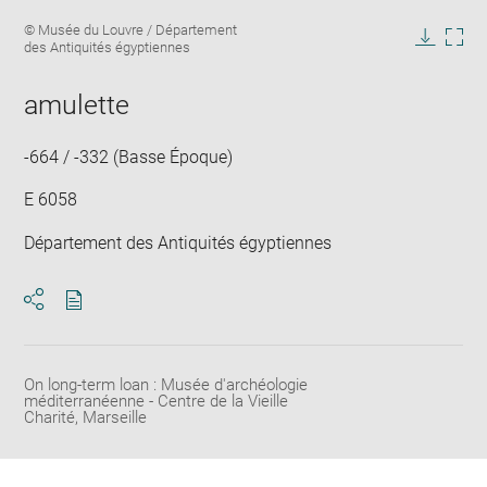
Enlarge
Image
© Musée du Louvre / Département
image
caption:
des Antiquités égyptiennes
in
Downlo
Enla
new
image
ima
window
amulette
in
new
win
-664 / -332 (Basse Époque)
E 6058
Département des Antiquités égyptiennes
Download
Share
pdf
On long-term loan : Musée d'archéologie
méditerranéenne - Centre de la Vieille
Charité, Marseille