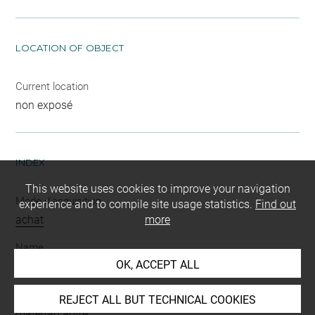
LOCATION OF OBJECT
Current location
non exposé
INDEX
This website uses cookies to improve your navigation
Mode d'acquisition
experience and to compile site usage statistics.
Find out
achat
more
Name
OK, ACCEPT ALL
amulette
Materials
REJECT ALL BUT TECHNICAL COOKIES
matériau autre