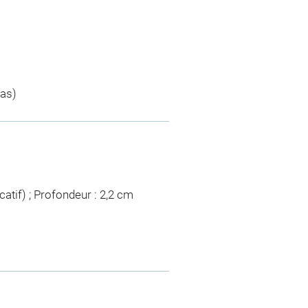
uas)
icatif) ; Profondeur : 2,2 cm