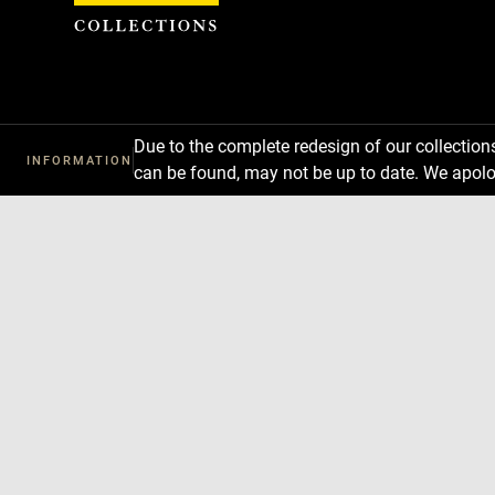
Cookies management panel
Due to the complete redesign of our collectio
INFORMATION
can be found, may not be up to date. We apolo
Download
Next
Previous