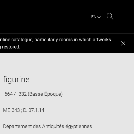
EN
Search
nline catalogue, particularly rooms in which artworks
 restored.
figurine
-664 / -332 (Basse Époque)
ME 343 ; D. 07.1.14
Département des Antiquités égyptiennes