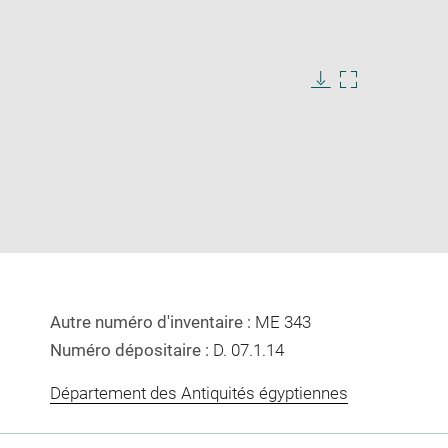
Download
Enlarge
image
image
in
new
window
Autre numéro d'inventaire :
ME 343
Numéro dépositaire :
D. 07.1.14
Département des Antiquités égyptiennes