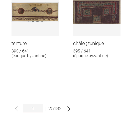
tenture
châle ; tunique
395 / 641
395 / 641
(époque byzantine)
(époque byzantine)
|
25182