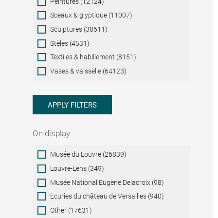
Peintures (12124)
Sceaux & glyptique (11007)
Sculptures (38611)
Stèles (4531)
Textiles & habillement (8151)
Vases & vaisselle (64123)
APPLY FILTERS
On display
On
Musée du Louvre (26839)
display
Louvre-Lens (349)
Musée National Eugène Delacroix (98)
Ecuries du château de Versailles (940)
Other (17631)