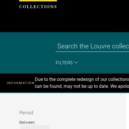
Cookies management panel
FILTERS
Due to the complete redesign of our collectio
INFORMATION
can be found, may not be up to date. We apolo
Recherche
dans
les
collections
Period
Period
Between