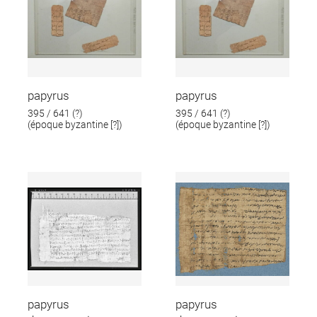
papyrus
papyrus
395 / 641 (?)
395 / 641 (?)
(époque byzantine [?])
(époque byzantine [?])
papyrus
papyrus