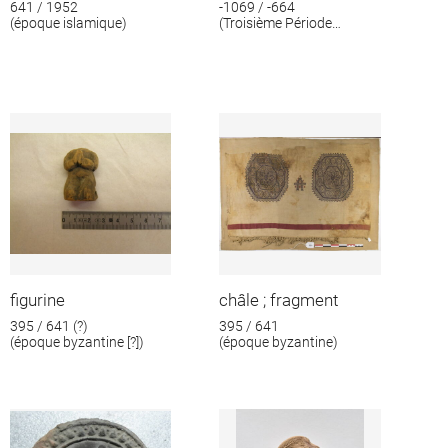
641 / 1952
-1069 / -664
(époque islamique)
(Troisième Période
intermédiaire)
figurine
châle ; fragment
395 / 641 (?)
395 / 641
(époque byzantine [?])
(époque byzantine)