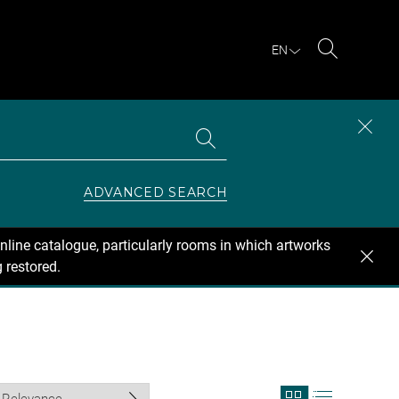
EN
Search
Search
CLOS
the
collections
SEAR
ZONE
ADVANCED SEARCH
nline catalogue, particularly rooms in which artworks
 restored.
View
View