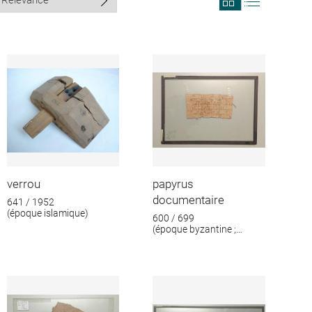
search
search
results
results
in
as
grid
list
format
verrou
papyrus
documentaire
641 / 1952
(époque islamique)
600 / 699
(époque byzantine ;
époque islamique)