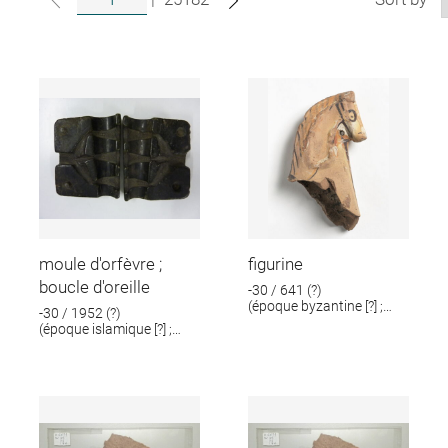
moule d'orfèvre ;
figurine
boucle d'oreille
-30 / 641 (?)
(époque byzantine [?] ;
-30 / 1952 (?)
époque romaine [?])
(époque islamique [?] ;
époque romaine [?])