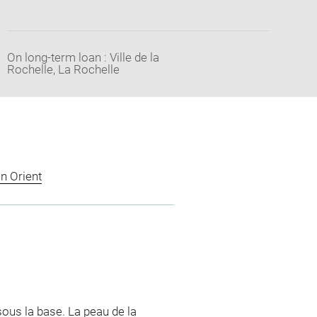
On long-term loan : Ville de la
Rochelle, La Rochelle
n Orient
ous la base. La peau de la