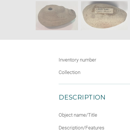
SKIP IMAGE CAROUSEL
window
Inventory number
Collection
DESCRIPTION
Object name/Title
Description/Features