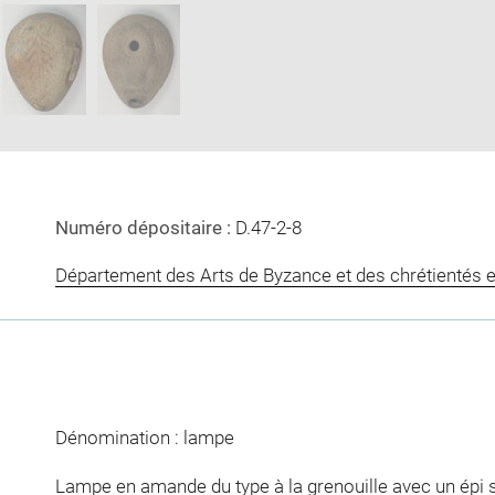
image
image
in
new
window
Numéro dépositaire :
D.47-2-8
Département des Arts de Byzance et des chrétientés e
Dénomination : lampe
Lampe en amande du type à la grenouille avec un épi s