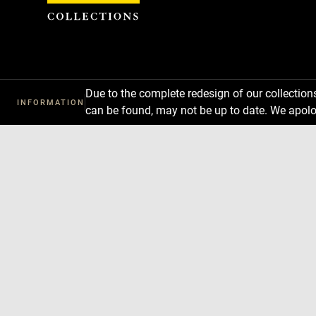
Cookies management panel
Due to the complete redesign of our collectio
INFORMATION
can be found, may not be up to date. We apolo
Download
Next
Previous