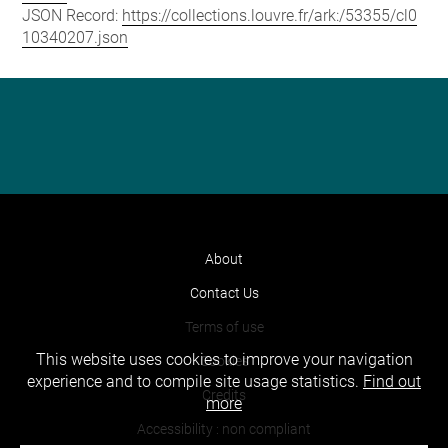
JSON Record:
https://collections.louvre.fr/ark:/53355/cl0
10340207.json
About
Contact Us
Terms of use
This website uses cookies to improve your navigation
Cookies
experience and to compile site usage statistics.
Find out
Credits
more
Accessibility : non compliant