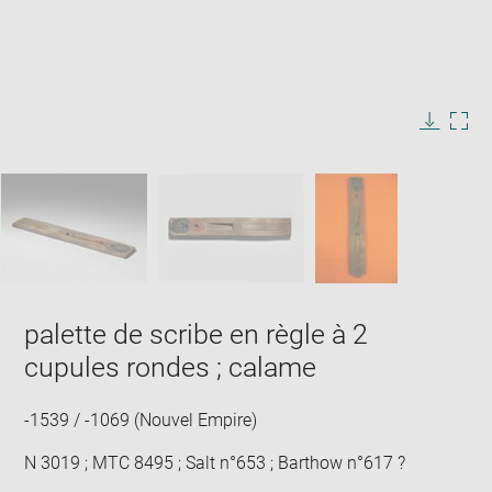
Enlarge
image
in
Image
Downlo
Enla
new
caption:
image
ima
window
SKIP IMAGE CAROUSEL
in
new
win
palette de scribe en règle à 2
cupules rondes ; calame
-1539 / -1069 (Nouvel Empire)
N 3019 ; MTC 8495 ; Salt n°653 ; Barthow n°617 ?