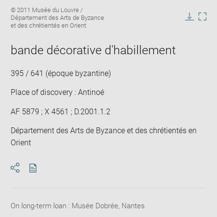
Enlarge
Image
© 2011 Musée du Louvre /
image
caption:
Département des Arts de Byzance
in
Downlo
Enla
et des chrétientés en Orient
new
image
ima
window
in
bande décorative d'habillement
new
win
395 / 641 (époque byzantine)
Place of discovery : Antinoé
AF 5879 ; X 4561 ; D.2001.1.2
Département des Arts de Byzance et des chrétientés en
Orient
Download
Share
pdf
On long-term loan : Musée Dobrée, Nantes