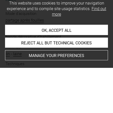
This website uses cookies to improve your navigation
experience and to compile site usage statistics.
Find out
Mode d'acquisition
more
partage après fouilles
OK, ACCEPT ALL
Name
bande décorative d'habillement
REJECT ALL BUT TECHNICAL COOKIES
Materials
lin
-
laine
MANAGE YOUR PREFERENCES
Techniques
tapisserie
-
toile
Description/Features
danseur
-
2
Period
époque byzantine