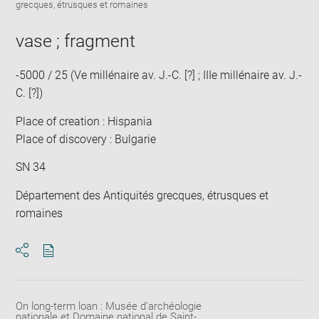
Downlo
Enla
grecques, étrusques et romaines
new
image
ima
window
in
vase ; fragment
new
win
-5000 / 25 (Ve millénaire av. J.-C. [?] ; IIIe millénaire av. J.-
C. [?])
Place of creation : Hispania
Place of discovery : Bulgarie
SN 34
Département des Antiquités grecques, étrusques et
romaines
Download
Share
pdf
On long-term loan : Musée d'archéologie
nationale et Domaine national de Saint-