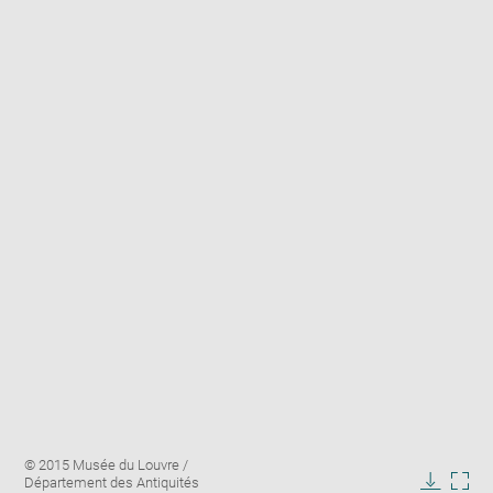
Enlarge
Image
© 2015 Musée du Louvre /
image
caption:
Département des Antiquités
in