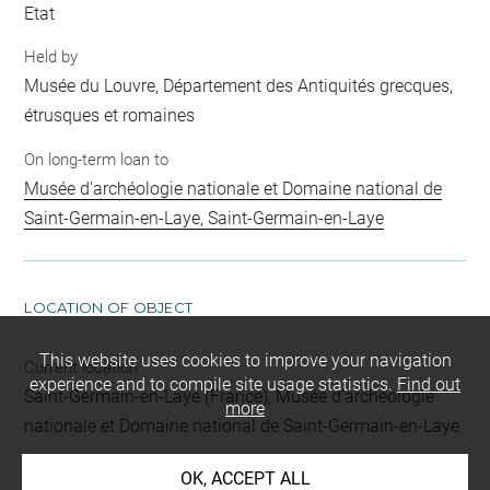
Etat
Held by
Musée du Louvre, Département des Antiquités grecques,
étrusques et romaines
On long-term loan to
Musée d'archéologie nationale et Domaine national de
Saint-Germain-en-Laye, Saint-Germain-en-Laye
LOCATION OF OBJECT
This website uses cookies to improve your navigation
Current location
experience and to compile site usage statistics.
Find out
Saint-Germain-en-Laye (France), Musée d'archéologie
more
nationale et Domaine national de Saint-Germain-en-Laye
OK, ACCEPT ALL