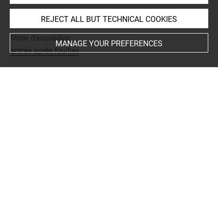
INDEX
REJECT ALL BUT TECHNICAL COOKIES
Mode d'acquisition
MANAGE YOUR PREFERENCES
entrée après fouilles
Name
vase
-
fragment
Materials
argile
Techniques
engobe
-
modelé
-
peinture
Places
Hispania
-
Bulgarie
Last updated on 08.12.2016