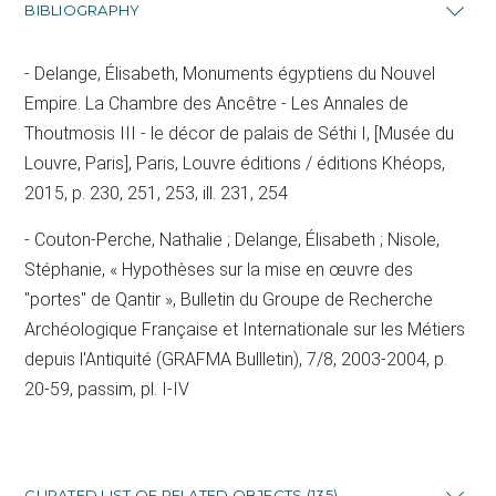
BIBLIOGRAPHY
Delange, Élisabeth, Monuments égyptiens du Nouvel
Empire. La Chambre des Ancêtre - Les Annales de
Thoutmosis III - le décor de palais de Séthi I, [Musée du
Louvre, Paris], Paris, Louvre éditions / éditions Khéops,
2015, p. 230, 251, 253, ill. 231, 254
Couton-Perche, Nathalie ; Delange, Élisabeth ; Nisole,
Stéphanie, « Hypothèses sur la mise en œuvre des
"portes" de Qantir », Bulletin du Groupe de Recherche
Archéologique Française et Internationale sur les Métiers
depuis l'Antiquité (GRAFMA Bullletin), 7/8, 2003-2004, p.
20-59, passim, pl. I-IV
CURATED LIST OF RELATED OBJECTS (135)