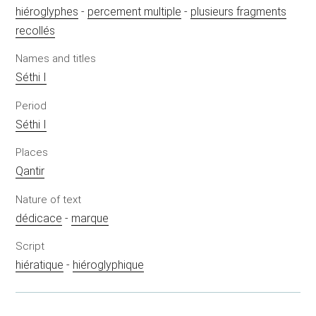
hiéroglyphes
-
percement multiple
-
plusieurs fragments
recollés
Names and titles
Séthi I
Period
Séthi I
Places
Qantir
Nature of text
dédicace
-
marque
Script
hiératique
-
hiéroglyphique