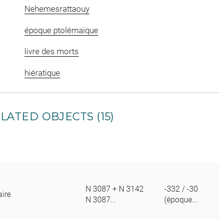
Nehemesrattaouy
époque ptolémaïque
livre des morts
hiératique
LATED OBJECTS (15)
N 3087 + N 3142
-332 / -30
aire
N 3087...
(époque...