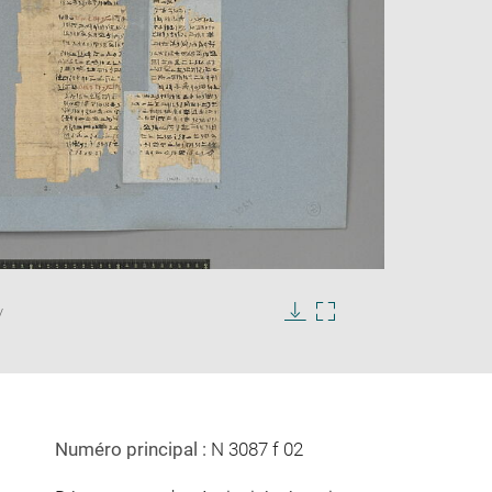
Enlarge
image
/
in
Download
Enlarge
new
image
image
window
in
new
window
Numéro principal :
N 3087 f 02