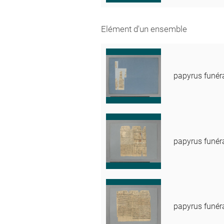
Elément d'un ensemble
papyrus funér
papyrus funér
papyrus funér