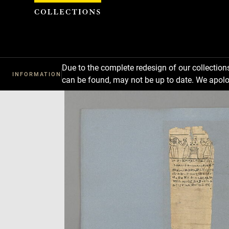
Cookies management panel
Due to the complete redesign of our collectio
INFORMATION
can be found, may not be up to date. We apolo
Download
Next
Previous