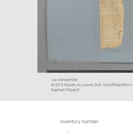
Image
vue d'ensemble
caption:
© 2013 Musée du Louvre, Dist. GrandPalaisRmn 
Raphaël Chipault
Inventory number