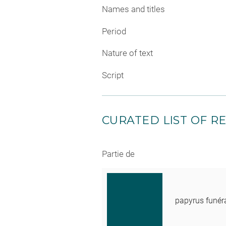
Names and titles
Period
Nature of text
Script
CURATED LIST OF RE
Partie de
papyrus funér