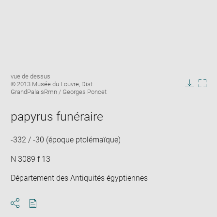
Enlarge
Image
vue de dessus
image
caption:
© 2013 Musée du Louvre, Dist.
in
Downlo
Enla
GrandPalaisRmn / Georges Poncet
new
image
ima
window
in
papyrus funéraire
new
win
-332 / -30 (époque ptolémaïque)
N 3089 f 13
Département des Antiquités égyptiennes
Download
Share