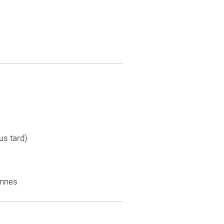
us tard)
ennes