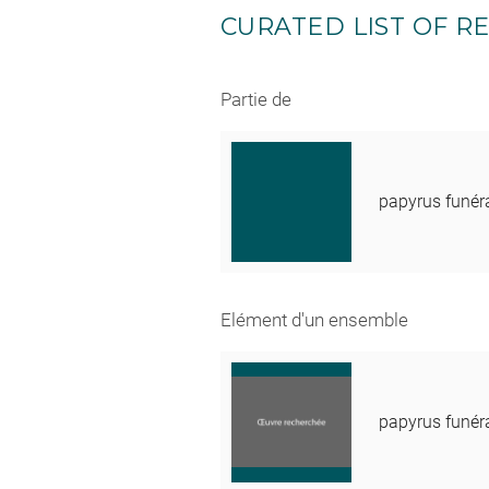
CURATED LIST OF RE
Partie de
papyrus funér
Elément d'un ensemble
papyrus funér