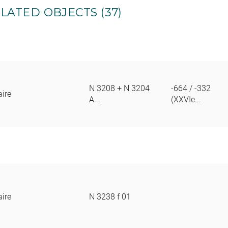
LATED OBJECTS (37)
N 3208 + N 3204
-664 / -332
aire
A...
(XXVIe...
aire
N 3238 f 01