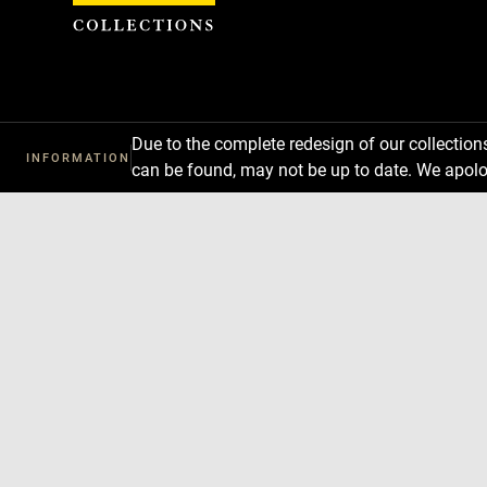
Cookies management panel
Due to the complete redesign of our collectio
INFORMATION
can be found, may not be up to date. We apolo
Download
Next
Previous