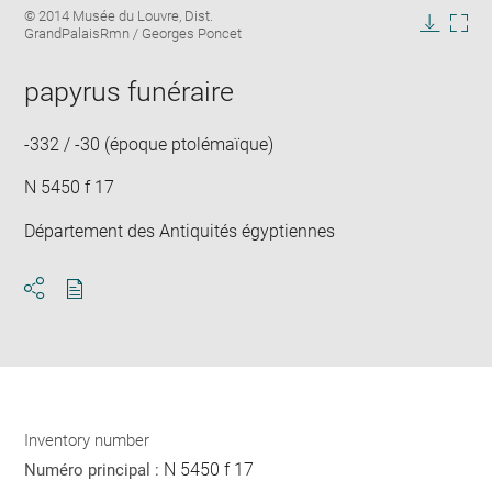
Image
© 2014 Musée du Louvre, Dist.
image
caption:
GrandPalaisRmn / Georges Poncet
in
Downlo
Enla
new
image
ima
window
papyrus funéraire
in
new
win
-332 / -30 (époque ptolémaïque)
N 5450 f 17
Département des Antiquités égyptiennes
Download
Share
pdf
Inventory number
N 5450 f 17
Numéro principal :