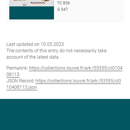
TC 856
G 347
Last updated on 10.05.2023
The contents of this entry do not necessarily take
account of the latest data.
Permalink:
https://collections.louvre.fr/ark:/53355/cl0104
08113
JSON Record:
https://collections.louvre.fr/ark:/53355/cl0
10408113.json