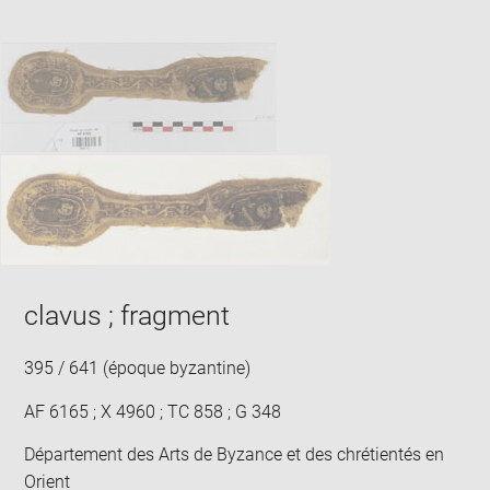
Downlo
Enla
new
caption:
image
ima
window
SKIP IMAGE CAROUSEL
in
new
win
clavus ; fragment
395 / 641 (époque byzantine)
AF 6165 ; X 4960 ; TC 858 ; G 348
Département des Arts de Byzance et des chrétientés en
Orient