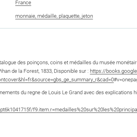
France
monnaie, médaille, plaquette, jeton
Catalogue des poinçons, coins et médailles du musée monétai
ihan de la Forest, 1833, Disponible sur :
https://books.google
ntcover&hl=fr&source=gbs_ge_summary_r&cad=0
#v=onepage
nements du regne de Louis Le Grand avec des explications hi
2148/bpt6k1041715f/f9.item.r=medailles%20sur%20les%20p