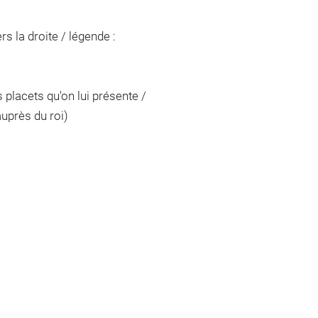
s la droite / légende :
placets qu'on lui présente /
uprès du roi)