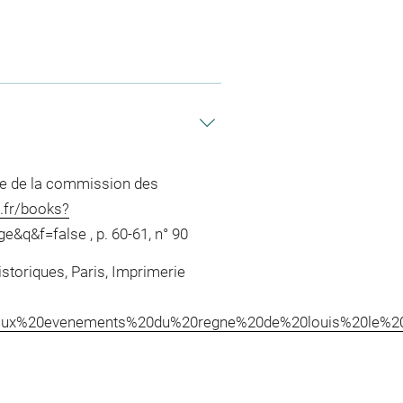
re de la commission des
.fr/books?
&q&f=false , p. 60-61, n° 90
storiques, Paris, Imprimerie
rincipaux%20evenements%20du%20regne%20de%20louis%20le%