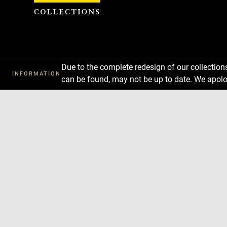
Cookies management panel
Due to the complete redesign of our collectio
INFORMATION
can be found, may not be up to date. We apolo
Download
Next
Previous