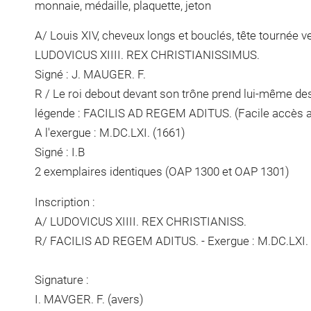
monnaie, médaille, plaquette, jeton
A/ Louis XIV, cheveux longs et bouclés, tête tournée ver
LUDOVICUS XIIII. REX CHRISTIANISSIMUS.
Signé : J. MAUGER. F.
R / Le roi debout devant son trône prend lui-même des 
légende : FACILIS AD REGEM ADITUS. (Facile accès a
A l'exergue : M.DC.LXI. (1661)
Signé : I.B
2 exemplaires identiques (OAP 1300 et OAP 1301)
Inscription :
A/ LUDOVICUS XIIII. REX CHRISTIANISS.
R/ FACILIS AD REGEM ADITUS. - Exergue : M.DC.LXI.
Signature :
I. MAVGER. F. (avers)