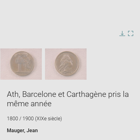
Enlarge
image
in
Image
Downlo
Enla
new
caption:
image
ima
window
SKIP IMAGE CAROUSEL
in
new
win
Ath, Barcelone et Carthagène pris la
même année
1800 / 1900 (XIXe siècle)
Mauger, Jean