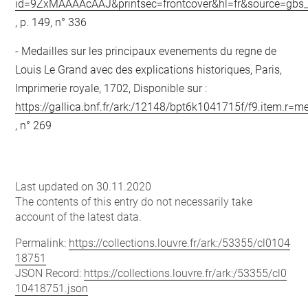
id=9ZxMAAAAcAAJ&printsec=frontcover&hl=fr&source=gb
, p. 149, n° 336
Medailles sur les principaux evenements du regne de
Louis Le Grand avec des explications historiques, Paris,
Imprimerie royale, 1702, Disponible sur :
https://gallica.bnf.fr/ark:/12148/bpt6k1041715f/f9.it
, n° 269
Last updated on 30.11.2020
The contents of this entry do not necessarily take
account of the latest data.
Permalink:
https://collections.louvre.fr/ark:/53355/cl0104
18751
JSON Record:
https://collections.louvre.fr/ark:/53355/cl0
10418751.json