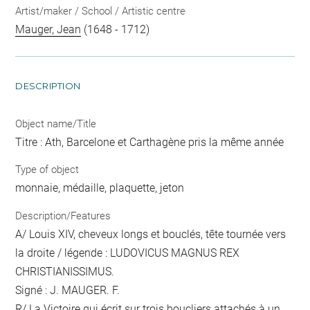
Artist/maker / School / Artistic centre
Mauger, Jean
(1648 - 1712)
DESCRIPTION
Object name/Title
Titre : Ath, Barcelone et Carthagène pris la même année
Type of object
monnaie, médaille, plaquette, jeton
Description/Features
A/ Louis XIV, cheveux longs et bouclés, tête tournée vers
la droite / légende : LUDOVICUS MAGNUS REX
CHRISTIANISSIMUS.
Signé : J. MAUGER. F.
R/ La Victoire qui écrit sur trois boucliers attachés à un