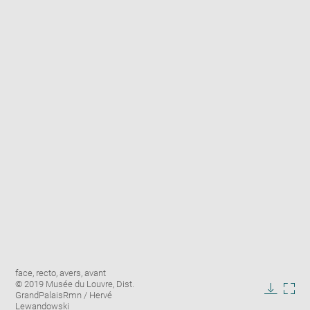
Enlarge
Image
face, recto, avers, avant
image
caption:
© 2019 Musée du Louvre, Dist.
in
GrandPalaisRmn / Hervé
Downlo
Enla
new
Lewandowski