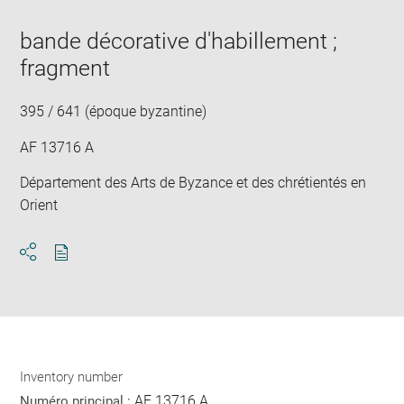
image
ima
window
in
bande décorative d'habillement ;
new
win
fragment
395 / 641 (époque byzantine)
AF 13716 A
Département des Arts de Byzance et des chrétientés en
Orient
Download
Share
pdf
Inventory number
AF 13716 A
Numéro principal :