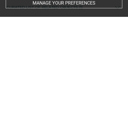
MANAGE YOUR PREFERENCES
CURATED LIST OF RELATED OBJECTS (1)
Elément d'un ensemble
bande décorative
d'habillement ; fragment
AF 13716 B
Last updated on 10.05.2023
The contents of this entry do not necessarily take
account of the latest data.
Permalink:
https://collections.louvre.fr/ark:/53355/cl0104