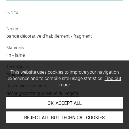
INDEX
Name
bande décorative d'habillement
-
fragment
Materials
lin
-
laine
Techniques
This website uses cookies to improve your navigation
tapisserie
experience and to compile site usage statistics.
Find out
more
Description/Features
décor géométrique dérivé du végétal
OK, ACCEPT ALL
Period
époque byzantine
REJECT ALL BUT TECHNICAL COOKIES