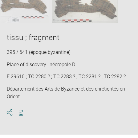
new
win
tissu ; fragment
395 / 641 (époque byzantine)
Place of discovery : nécropole D
E 29610 ; TC 2280 ? ; TC 2283 ? ; TC 2281 ? ; TC 2282 ?
Département des Arts de Byzance et des chrétientés en
Orient
Download
Share
pdf