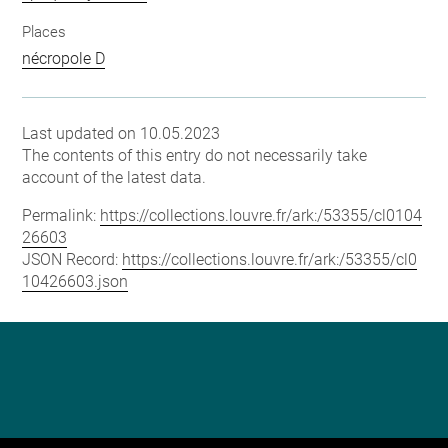
Places
nécropole D
Last updated on 10.05.2023
The contents of this entry do not necessarily take
account of the latest data.
Permalink:
https://collections.louvre.fr/ark:/53355/cl0104
26603
JSON Record:
https://collections.louvre.fr/ark:/53355/cl0
10426603.json