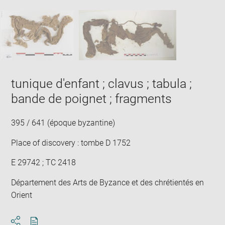
image
ima
window
SKIP IMAGE CAROUSEL
in
new
win
tunique d'enfant ; clavus ; tabula ;
bande de poignet ; fragments
395 / 641 (époque byzantine)
Place of discovery : tombe D 1752
E 29742 ; TC 2418
Département des Arts de Byzance et des chrétientés en
Orient