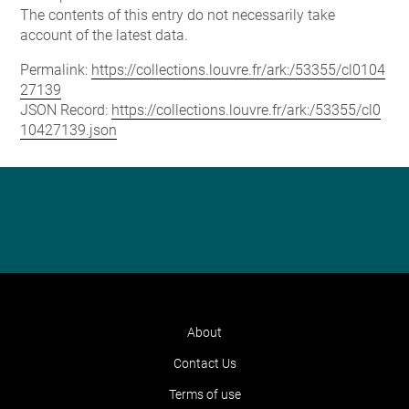
The contents of this entry do not necessarily take
account of the latest data.
Permalink:
https://collections.louvre.fr/ark:/53355/cl0104
27139
JSON Record:
https://collections.louvre.fr/ark:/53355/cl0
10427139.json
About
Contact Us
Terms of use