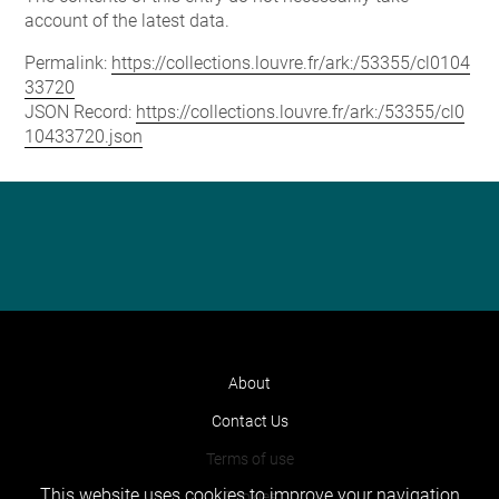
account of the latest data.
Permalink:
https://collections.louvre.fr/ark:/53355/cl0104
33720
JSON Record:
https://collections.louvre.fr/ark:/53355/cl0
10433720.json
About
Contact Us
Terms of use
This website uses cookies to improve your navigation
Cookies