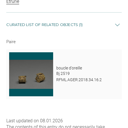
Étrurie
CURATED LIST OF RELATED OBJECTS (1)
Paire
boucle d'oreille
Bj 2519
RFML.AGER.2018.34.16.2
Last updated on 08.01.2026
The contents of this entry do not necessarily take