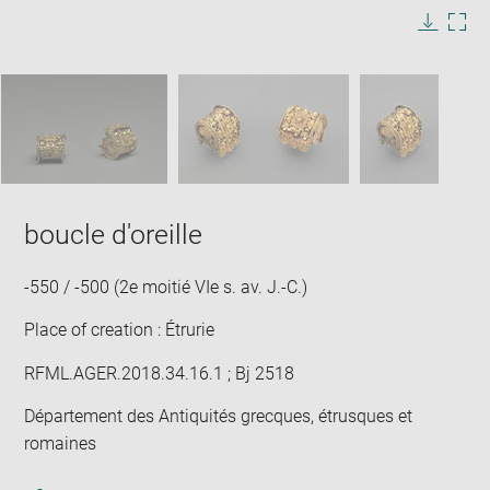
image
in
Image
Downlo
Enla
new
caption:
image
ima
window
SKIP IMAGE CAROUSEL
in
new
win
boucle d'oreille
-550 / -500 (2e moitié VIe s. av. J.-C.)
Place of creation : Étrurie
RFML.AGER.2018.34.16.1 ; Bj 2518
Département des Antiquités grecques, étrusques et
romaines