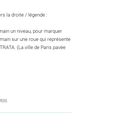
s la droite / légende :
e main un niveau, pour marquer
re main sur une roue qui représente
TRATA. (La ville de Paris pavée
III.