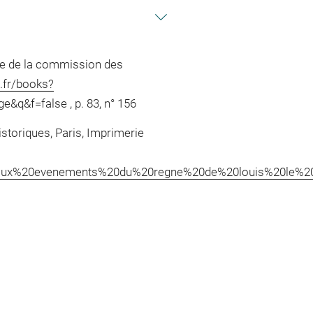
re de la commission des
.fr/books?
&q&f=false , p. 83, n° 156
storiques, Paris, Imprimerie
rincipaux%20evenements%20du%20regne%20de%20louis%20le%