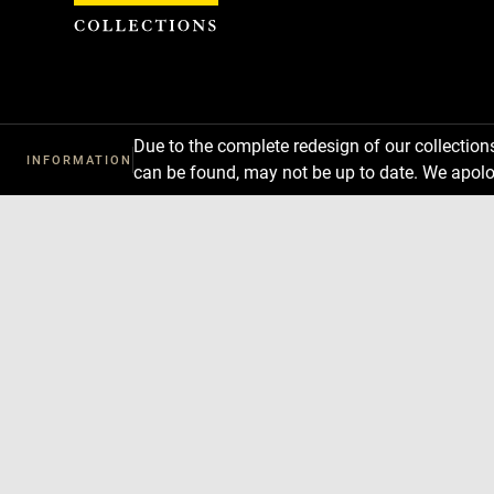
Cookies management panel
Due to the complete redesign of our collectio
INFORMATION
can be found, may not be up to date. We apolo
Download
Next
Previous