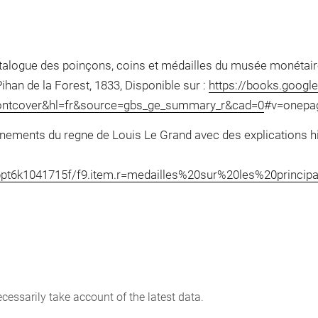
Catalogue des poinçons, coins et médailles du musée monétai
ihan de la Forest, 1833, Disponible sur :
https://books.google
ntcover&hl=fr&source=gbs_ge_summary_r&cad=0
#v=onepage
nements du regne de Louis Le Grand avec des explications hi
2148/bpt6k1041715f/f9.item.r=medailles%20sur%20les%20p
cessarily take account of the latest data.