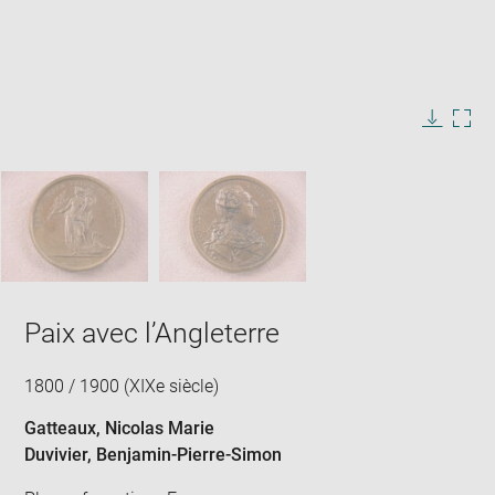
Enlarge
image
in
Image
Downlo
Enla
new
caption:
image
ima
window
SKIP IMAGE CAROUSEL
in
new
win
Paix avec l’Angleterre
1800 / 1900 (XIXe siècle)
Gatteaux, Nicolas Marie
Duvivier, Benjamin-Pierre-Simon