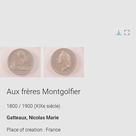
Enlarge
image
in
Image
Downlo
Enla
new
caption:
image
ima
window
SKIP IMAGE CAROUSEL
in
new
win
Aux frères Montgolfier
1800 / 1900 (XIXe siècle)
Gatteaux, Nicolas Marie
Place of creation : France