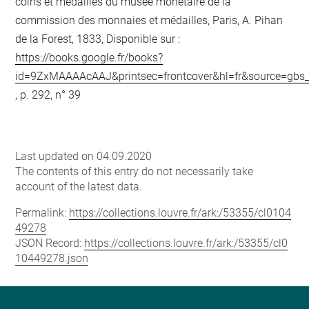
coins et médailles du musée monétaire de la
commission des monnaies et médailles, Paris, A. Pihan
de la Forest, 1833, Disponible sur :
https://books.google.fr/books?
id=9ZxMAAAAcAAJ&printsec=frontcover&hl=fr&source=gb
, p. 292, n° 39
Last updated on 04.09.2020
The contents of this entry do not necessarily take
account of the latest data.
Permalink:
https://collections.louvre.fr/ark:/53355/cl0104
49278
JSON Record:
https://collections.louvre.fr/ark:/53355/cl0
10449278.json