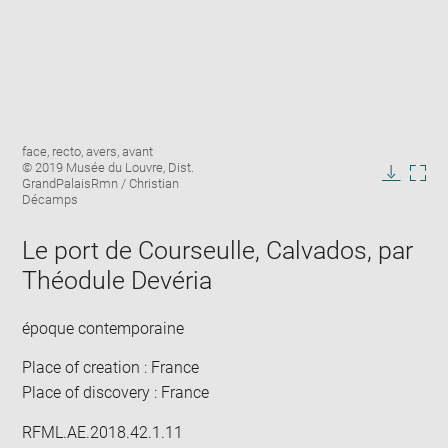
Enlarge
Image
face, recto, avers, avant
image
caption:
© 2019 Musée du Louvre, Dist.
in
GrandPalaisRmn / Christian
Downlo
Enla
new
Décamps
image
ima
window
in
Le port de Courseulle, Calvados, par
new
win
Théodule Devéria
époque contemporaine
Place of creation : France
Place of discovery : France
RFML.AE.2018.42.1.11