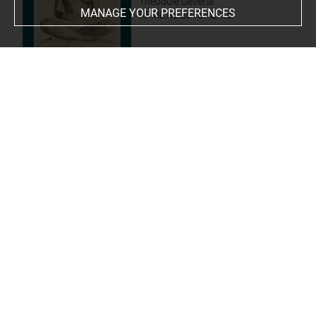
Théodule Devéria
MANAGE YOUR PREFERENCES
RFML.AE.2018.42.1.8
Le scribe accroupi par
Théodule Devéria
RFML.AE.2018.42.1.9
La statue de Karomama
par Théodule Devéria
RFML.AE.2018.42.1.10