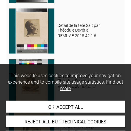
Détail de la tête Salt par
Théodule Devéria
RFML.AE.2018.42.1.6
This website uses cookies to improve your navigation
Le scribe accroupi par
Théodule Devéria
experience and to compile site usage statistics.
Find out
RFML.AE.2018.42.1.7
more
OK, ACCEPT ALL
REJECT ALL BUT TECHNICAL COOKIES
Le scribe accroupi par