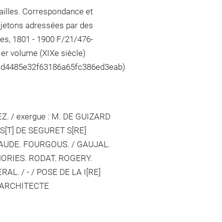
illes. Correspondance et
 jetons adressées par des
es, 1801 - 1900 F/21/476-
er volume (XIXe siècle)
d1d4485e32f63186a65fc386ed3eab)
 / exergue : M. DE GUIZARD
[T] DE SEGURET S[RE]
DAUDE. FOURGOUS. / GAUJAL.
HORIES. RODAT. ROGERY.
. / - / POSE DE LA I[RE]
E ARCHITECTE