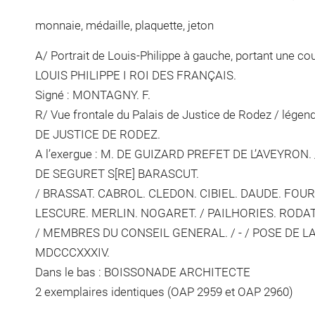
monnaie, médaille, plaquette, jeton
A/ Portrait de Louis-Philippe à gauche, portant une co
LOUIS PHILIPPE I ROI DES FRANÇAIS.
Signé : MONTAGNY. F.
R/ Vue frontale du Palais de Justice de Rodez / lé
DE JUSTICE DE RODEZ.
A l’exergue : M. DE GUIZARD PREFET DE L’AVEYRON
DE SEGURET S[RE] BARASCUT.
/ BRASSAT. CABROL. CLEDON. CIBIEL. DAUDE. FOUR
LESCURE. MERLIN. NOGARET. / PAILHORIES. RODA
/ MEMBRES DU CONSEIL GENERAL. / - / POSE DE LA I
MDCCCXXXIV.
Dans le bas : BOISSONADE ARCHITECTE
2 exemplaires identiques (OAP 2959 et OAP 2960)