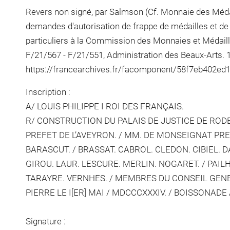
Revers non signé, par Salmson (Cf. Monnaie des Méda
demandes d'autorisation de frappe de médailles et de
particuliers à la Commission des Monnaies et Médaill
F/21/567 - F/21/551, Administration des Beaux-Arts. 1
https://francearchives.fr/facomponent/58f7eb402e
Inscription :
A/ LOUIS PHILIPPE I ROI DES FRANÇAIS.
R/ CONSTRUCTION DU PALAIS DE JUSTICE DE RODEZ.
PREFET DE L’AVEYRON. / MM. DE MONSEIGNAT PRES
BARASCUT. / BRASSAT. CABROL. CLEDON. CIBIEL. 
GIROU. LAUR. LESCURE. MERLIN. NOGARET. / PAIL
TARAYRE. VERNHES. / MEMBRES DU CONSEIL GENERAL
PIERRE LE I[ER] MAI / MDCCCXXXIV. / BOISSONAD
Signature :