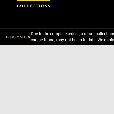
Cookies management panel
Due to the complete redesign of our collectio
INFORMATION
can be found, may not be up to date. We apolo
Download
Next
Previous