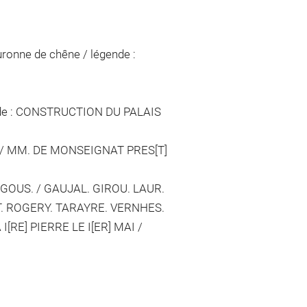
uronne de chêne / légende :
gende : CONSTRUCTION DU PALAIS
. / MM. DE MONSEIGNAT PRES[T]
GOUS. / GAUJAL. GIROU. LAUR.
T. ROGERY. TARAYRE. VERNHES.
[RE] PIERRE LE I[ER] MAI /