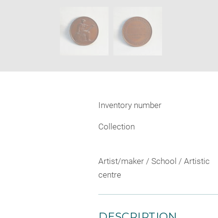
new
SKIP IMAGE CAROUSEL
window
Inventory number
Collection
Artist/maker / School / Artistic
centre
DESCRIPTION