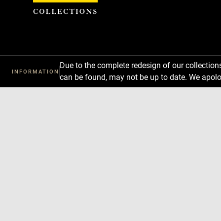
Cookies management panel
Due to the complete redesign of our collectio
INFORMATION
can be found, may not be up to date. We apolo
Download
Next
Previous