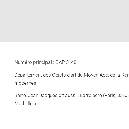
image
image
in
new
window
Numéro principal :
OAP 3148
Département des Objets d'art du Moyen Age, de la Re
modernes
Barre, Jean Jacques
dit aussi , Barre père (Paris, 03/0
Médailleur