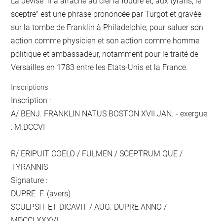
La devise "Il a arraché au ciel la foudre et, aux tyrans, le
sceptre" est une phrase prononcée par Turgot et gravée
sur la tombe de Franklin à Philadelphie, pour saluer son
action comme physicien et son action comme homme
politique et ambassadeur, notamment pour le traité de
Versailles en 1783 entre les Etats-Unis et la France.
Inscriptions
Inscription :
A/ BENJ. FRANKLIN NATUS BOSTON XVII JAN. - exergue
: M.DCCVI
R/ ERIPUIT COELO / FULMEN / SCEPTRUM QUE /
TYRANNIS
Signature :
DUPRE. F. (avers)
SCULPSIT ET DICAVIT / AUG. DUPRE ANNO /
MDCCLXXXVI