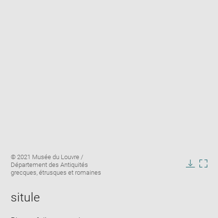
Enlarge
Image
© 2021 Musée du Louvre /
image
caption:
Département des Antiquités
in
Downlo
Enla
grecques, étrusques et romaines
new
image
ima
window
in
situle
new
win