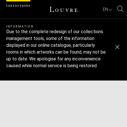
Cookies management panel
EN
Se
INFORMATION
Due to the complete redesign of our collections
management tools, some of the information
displayed in our online catalogue, particularly
rooms in which artworks can be found, may not be
up to date. We apologise for any inconvenience
caused while normal service is being restored.
Download
Next
Previous
Enlarge
image
in
Enlarge
new
image
window
in
Enlarge
new
image
window
in
Enlarge