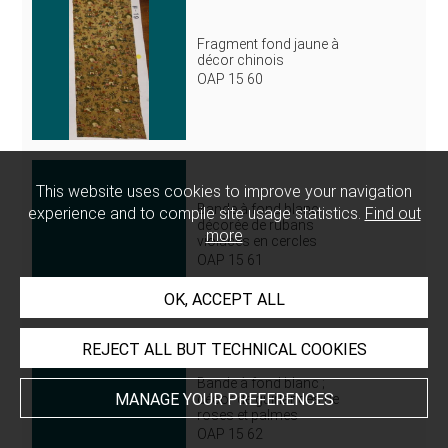
Fragment fond jaune à
décor chinois
OAP 15 60
This website uses cookies to improve your navigation
Bande à fond blanc
experience and to compile site usage statistics.
Find out
décorée de rubans
more
violacés en cercles
OAP 15 61
OK, ACCEPT ALL
REJECT ALL BUT TECHNICAL COOKIES
Bande à fond blanc ;
MANAGE YOUR PREFERENCES
décor de guirlandes de
roses et palmes
OAP 15 62