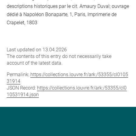
descriptions historiques par le cit. Amaury Duval; ouvrage
dédié à Napoléon Bonaparte, 1, Paris, Imprimerie de
Crapelet, 1803
Last updated on 13.04.2026
The contents of this entry do not necessarily take
account of the latest data.
Permalink:
https://collections.louvre.fr/ark:/53355/cl0105
31914
JSON Record:
https://collections.louvre.fr/ark:/53355/cl0
10531914.json