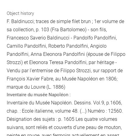
Object history
F. Baldinucci; traces de simple filet brun ; 1er volume de
sa collection, p. 103 (Fra Bartolomeo) - son fils,
Francesco Saverio Baldinucci - Pandolfo Pandolfini,
Camillo Pandolfini, Roberto Pandolfini, Angiolo
Pandolfini, Anna Eleonora Pandolfini (épouse de Filippo
Strozzi) et Eleonora Teresa Pandolfini, par héritage -
Vendu par l'entremise de Filippo Strozzi, sur rapport de
François Xavier Fabre, au Musée Napoléon en 1806;
marque du Louvre (L. 1886)
Inventaire du musée Napoléon :
Inventaire du Musée Napoléon. Dessins. Vol.9, p.1606,
chap. : Ecole italienne, volume 48. (...) Numéro : 12560.
Désignation des sujets :
p. 1605
Les quatre volumes
suivans, sont reliés et couverts d'une peau de mouton,
peinte en rouge, avec fermoirs actuellement en assez