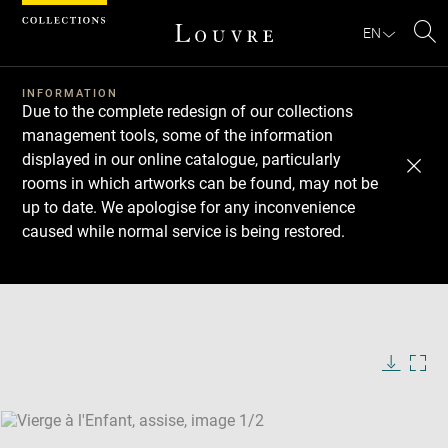
Cookies management panel
EN
Se
INFORMATION
Due to the complete redesign of our collections
management tools, some of the information
displayed in our online catalogue, particularly
rooms in which artworks can be found, may not be
up to date. We apologise for any inconvenience
caused while normal service is being restored.
Download
Next
Previous
Enlarge
image
Enlarge
in
image
new
in
Image
Downlo
Enla
caption:
window
new
image
ima
window
SKIP IMAGE CAROUSEL
in
new