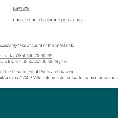
paysage
encre brune à la plume
-
pierre noire
cessarily take account of the latest data.
vre.fr/ark:/53355/cl020000639
louvre.fr/ark:/53355/cl020000639.json
e of the Department of Prints and Drawings:
detail/oeuvres/1/639-Ville-entouree-de-remparts-au-pied-dune-m