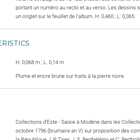
portant un numéro au recto et au verso. Les dessins son
un onglet sur le feuillet de l'album. H: 0,460 ; L: 0,365.
RISTICS
H. 0,068 m ; L. 0,14 m
Plume et encre brune sur traits à la pierre noire.
Collections d'Este - Saisie à Modène dans les Collectio
octobre 1796 (brumaire an V) sur proposition des c
la République J. P. Tiner, J. S. Berthélémy et C. Berthol