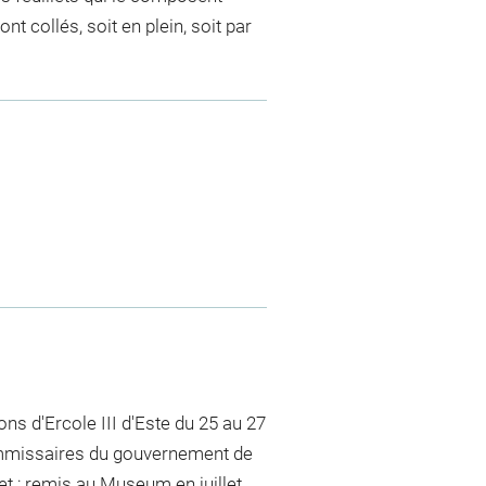
t collés, soit en plein, soit par
ns d'Ercole III d'Este du 25 au 27
ommissaires du gouvernement de
let ; remis au Museum en juillet