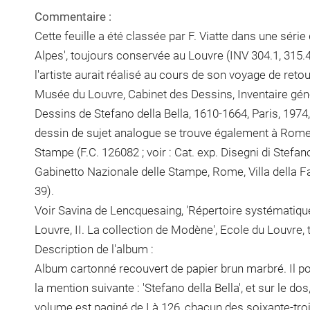
Commentaire :
Cette feuille a été classée par F. Viatte dans une séri
Alpes', toujours conservée au Louvre (INV 304.1, 315.4,
l'artiste aurait réalisé au cours de son voyage de retou
Musée du Louvre, Cabinet des Dessins, Inventaire généra
Dessins de Stefano della Bella, 1610-1664, Paris, 1974, 
dessin de sujet analogue se trouve également à Rome,
Stampe (F.C. 126082 ; voir : Cat. exp. Disegni di Stefano
Gabinetto Nazionale delle Stampe, Rome, Villa della Fa
39).
Voir Savina de Lencquesaing, 'Répertoire systématiqu
Louvre, II. La collection de Modène', Ecole du Louvre, 
Description de l'album :
Album cartonné recouvert de papier brun marbré. Il por
la mention suivante : 'Stefano della Bella', et sur le dos,
volume est paginé de I à 126, chacun des soixante-troi