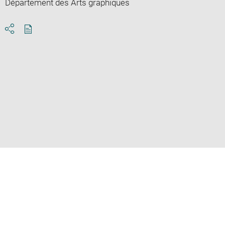
Département des Arts graphiques
Download
Share
pdf