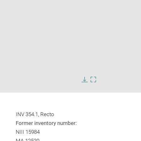
Enlarge
image
Download
Enlarge
in
image
image
new
in
window
new
window
INV 354.1, Recto
Former inventory number:
NIII 15984
MA 12520