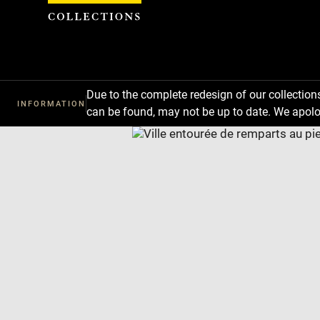
Cookies management panel
Due to the complete redesign of our collectio
INFORMATION
can be found, may not be up to date. We apolo
Download
Next
Previous