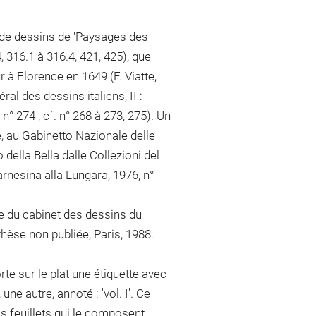
e de dessins de 'Paysages des
 316.1 à 316.4, 421, 425), que
r à Florence en 1649 (F. Viatte,
l des dessins italiens, II :
n° 274 ; cf. n° 268 à 273, 275). Un
 au Gabinetto Nazionale delle
 della Bella dalle Collezioni del
rnesina alla Lungara, 1976, n°
e du cabinet des dessins du
thèse non publiée, Paris, 1988.
te sur le plat une étiquette avec
 une autre, annoté : 'vol. I'. Ce
s feuillets qui le composent