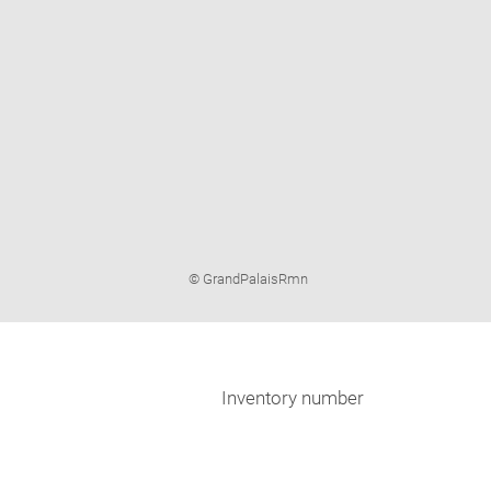
Image
© GrandPalaisRmn
caption:
Inventory number