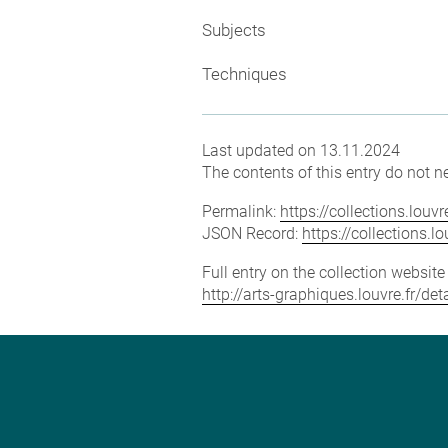
Subjects
Techniques
Last updated on 13.11.2024
The contents of this entry do not ne
Permalink:
https://collections.lou
JSON Record:
https://collections.
Full entry on the collection websit
http://arts-graphiques.louvre.fr/