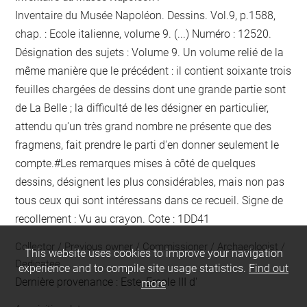
Inventaire du Musée Napoléon. Dessins. Vol.9, p.1588,
chap. : Ecole italienne, volume 9. (...) Numéro : 12520.
Désignation des sujets : Volume 9. Un volume relié de la
même manière que le précédent : il contient soixante trois
feuilles chargées de dessins dont une grande partie sont
de La Belle ; la difficulté de les désigner en particulier,
attendu qu'un très grand nombre ne présente que des
fragmens, fait prendre le parti d'en donner seulement le
compte.#Les remarques mises à côté de quelques
dessins, désignent les plus considérables, mais non pas
tous ceux qui sont intéressans dans ce recueil. Signe de
recollement :
Vu
au crayon
. Cote : 1DD41
Collector / Previous owner / Commissioner / Archaeologist /
This website uses cookies to improve your navigation
Dedicatee
experience and to compile site usage statistics.
Find out
Dernière provenance : Este, Ercole III d'
more