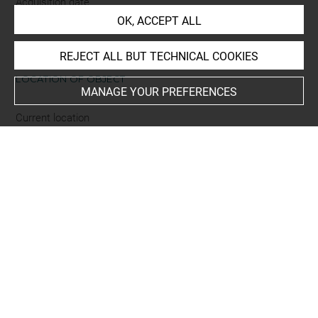
Acquisition date
OK, ACCEPT ALL
1796
REJECT ALL BUT TECHNICAL COOKIES
LOCATION OF OBJECT
MANAGE YOUR PREFERENCES
Current location
Réserve des grands albums
Album Della Bella Stefano
Folio 24
rapporté au verso
This artwork is on view by appointment in the reference
room for prints and drawings
INDEX