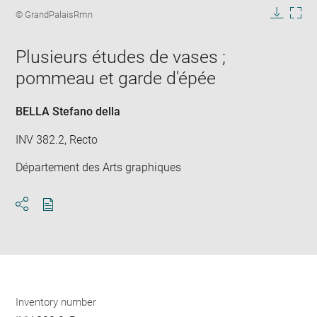
image
Image
© GrandPalaisRmn
in
caption:
Downlo
Enla
new
image
ima
window
Plusieurs études de vases ;
in
new
pommeau et garde d'épée
win
BELLA Stefano della
INV 382.2, Recto
Département des Arts graphiques
Download
Share
pdf
Inventory number