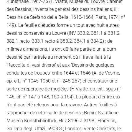
Kunsthalle, 1967-76 (F. Viatte, Musée du Louvre, Cabinet
des Dessins, Inventaire général des dessins italiens, II :
Dessins de Stefano della Bella, 1610-1664, Paris, 1974, n°
149). La feuille d'études forme un tout avec huit autres
dessins conservés au Louvre (INV 333.2, 381.1 à 381.2,
382.1 recto, 383.1 recto à 383.2, 384.1 à 384.2) : de
mêmes dimensions, ils ont dû faire partie d'un album
dessiné par l'artiste au moment où il travaillait à la
'Raccolta di vasi diversi' et aux 'Dessins de quelques
conduites de troupes' entre 1644 et 1646 (A. de Vesme,
op. cit., n° 1045-1050 et n° 246-257) et constituer une
sorte de répertoire de modèles (F. Viatte, op. cit., sous n°
146, cf. n° 147 à 148, 150 à 154). La plupart d'entre eux
n'ont pas été retenus pour la gravure. Autres feuilles à
rapprocher de cette suite de dessins : Berlin, Staatliche
Museen Kunstbibliothek, Hdz 3196 à 3198 ; Florence,
Galleria degli Uffizi, 5903 S ; Londres, Vente Christie's, le