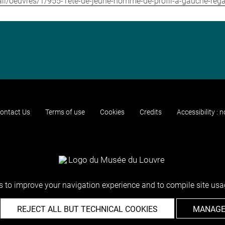
etail/oeuvres/1/955-Tete-de-jeune-homme-de-profil-a-gauche-rega
ontact Us
Terms of use
Cookies
Credits
Accessibility : 
 to improve your navigation experience and to compile site usag
REJECT ALL BUT TECHNICAL COOKIES
MANAGE