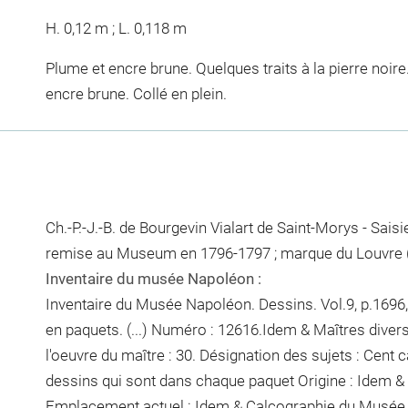
H. 0,12 m ; L. 0,118 m
Plume et encre brune. Quelques traits à la pierre noir
encre brune. Collé en plein.
Ch.-P.-J.-B. de Bourgevin Vialart de Saint-Morys - Sai
remise au Museum en 1796-1797 ; marque du Louvre (
Inventaire du musée Napoléon :
Inventaire du Musée Napoléon. Dessins. Vol.9, p.1696, 
en paquets. (...) Numéro : 12616.Idem & Maîtres diver
l'oeuvre du maître : 30. Désignation des sujets : Cent c
dessins qui sont dans chaque paquet
Origine : Idem & 
Emplacement actuel : Idem & Calcographie du Musée 