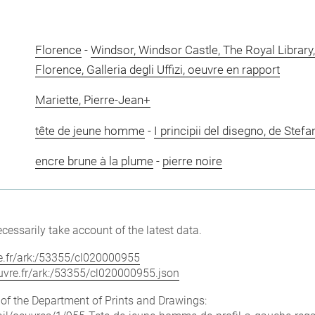
Florence
-
Windsor, Windsor Castle, The Royal Library
Florence, Galleria degli Uffizi, oeuvre en rapport
Mariette, Pierre-Jean+
tête de jeune homme
-
I principii del disegno, de Stefa
encre brune à la plume
-
pierre noire
cessarily take account of the latest data.
vre.fr/ark:/53355/cl020000955
louvre.fr/ark:/53355/cl020000955.json
e of the Department of Prints and Drawings: