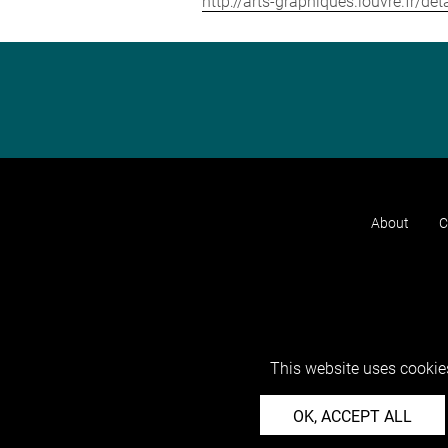
http://arts-graphiques.louvre.fr/d
About
C
This website uses cookies
OK, ACCEPT ALL