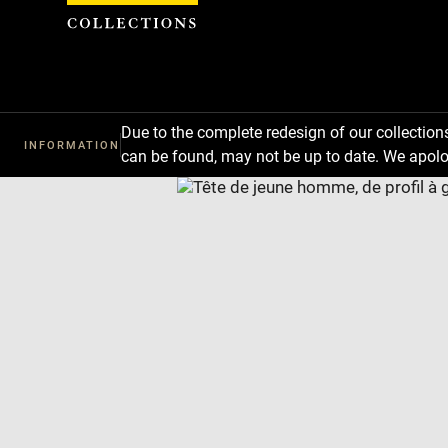
Cookies management panel
Due to the complete redesign of our collectio
INFORMATION
can be found, may not be up to date. We apolo
Download
Next
Previous