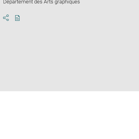
Département des Arts graphiques
Download
Share
pdf