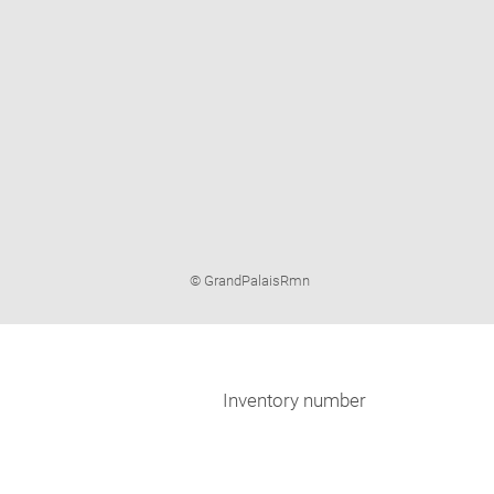
Image
© GrandPalaisRmn
caption:
Inventory number