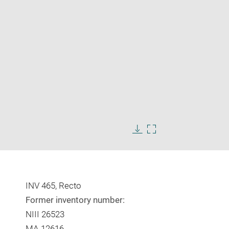
Enlarge
image
Download
Enlarge
in
image
image
new
in
window
new
window
INV 465, Recto
Former inventory number:
NIII 26523
MA 12616