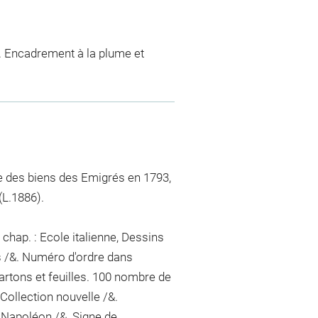
e. Encadrement à la plume et
sie des biens des Emigrés en 1793,
L.1886).
chap. : Ecole italienne, Dessins
s /&. Numéro d'ordre dans
artons et feuilles. 100
nombre de
Collection nouvelle /&.
Napoléon /&. Signe de