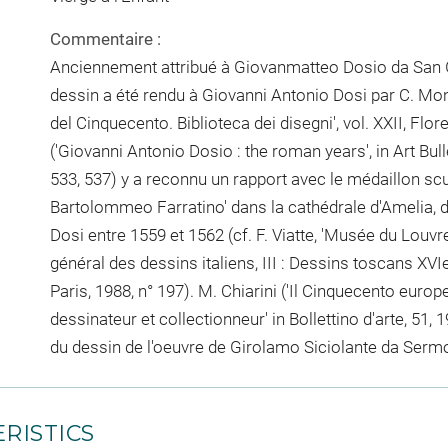
Commentaire :
Anciennement attribué à Giovanmatteo Dosio da San G
dessin a été rendu à Giovanni Antonio Dosi par C. Mo
del Cinquecento. Biblioteca dei disegni', vol. XXII, Flor
('Giovanni Antonio Dosio : the roman years', in Art Bulleti
533, 537) y a reconnu un rapport avec le médaillon sc
Bartolommeo Farratino' dans la cathédrale d'Amelia, 
Dosi entre 1559 et 1562 (cf. F. Viatte, 'Musée du Louvr
général des dessins italiens, III : Dessins toscans XVIe-
Paris, 1988, n° 197). M. Chiarini ('Il Cinquecento europ
dessinateur et collectionneur' in Bollettino d'arte, 51
du dessin de l'oeuvre de Girolamo Siciolante da Serm
RISTICS