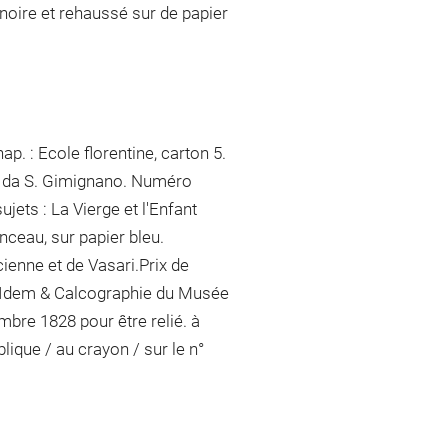
e noire et rehaussé sur de papier
p. : Ecole florentine, carton 5.
io da S. Gimignano. Numéro
ujets : La Vierge et l'Enfant
nceau, sur papier bleu.
cienne et de Vasari.Prix de
 : Idem & Calcographie du Musée
bre 1828 pour être relié.
à
oblique / au crayon / sur le n°