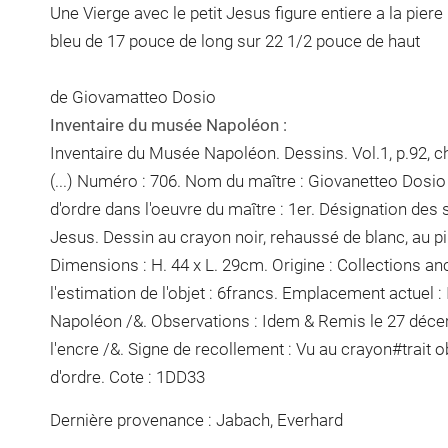
Une Vierge avec le petit Jesus figure entiere a la pier
bleu de 17 pouce de long sur 22 1/2 pouce de haut
de Giovamatteo Dosio
Inventaire du musée Napoléon :
Inventaire du Musée Napoléon. Dessins. Vol.1, p.92, cha
(...) Numéro : 706. Nom du maître : Giovanetteo Dos
d'ordre dans l'oeuvre du maître : 1er. Désignation des s
Jesus. Dessin au crayon noir, rehaussé de blanc, au pi
Dimensions : H. 44 x L. 29cm. Origine : Collections an
l'estimation de l'objet : 6francs. Emplacement actuel
Napoléon /&. Observations : Idem &
Remis le 27 décem
l'encre
/&. Signe de recollement :
Vu
au crayon
#
trait 
d'ordre
. Cote : 1DD33
Dernière provenance : Jabach, Everhard