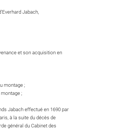
 d'Everhard Jabach,
venance et son acquisition en
du montage ;
u montage ;
nds Jabach effectué en 1690 par
is, à la suite du décès de
arde général du Cabinet des