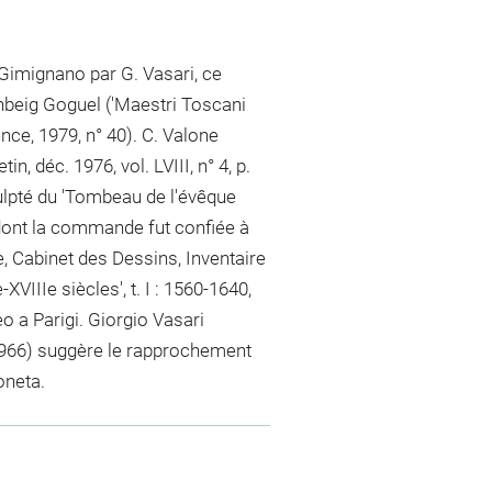
imignano par G. Vasari, ce
nbeig Goguel ('Maestri Toscani
ence, 1979, n° 40). C. Valone
n, déc. 1976, vol. LVIII, n° 4, p.
ulpté du 'Tombeau de l'évêque
dont la commande fut confiée à
e, Cabinet des Dessins, Inventaire
XVIIIe siècles', t. I : 1560-1640,
eo a Parigi. Giorgio Vasari
, 1966) suggère le rapprochement
oneta.