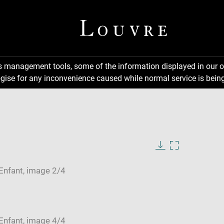
ns management tools, some of the information displayed in our o
gise for any inconvenience caused while normal service is being
Download
Enlarge
image
image
in
new
window