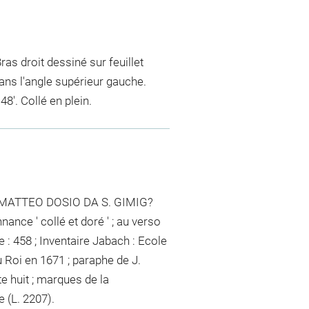
ras droit dessiné sur feuillet
dans l'angle supérieur gauche.
48'. Collé en plein.
OVAMATTEO DOSIO DA S. GIMIG?
ance ' collé et doré ' ; au verso
: 458 ; Inventaire Jabach : Ecole
u Roi en 1671 ; paraphe de J.
te huit ; marques de la
 (L. 2207).