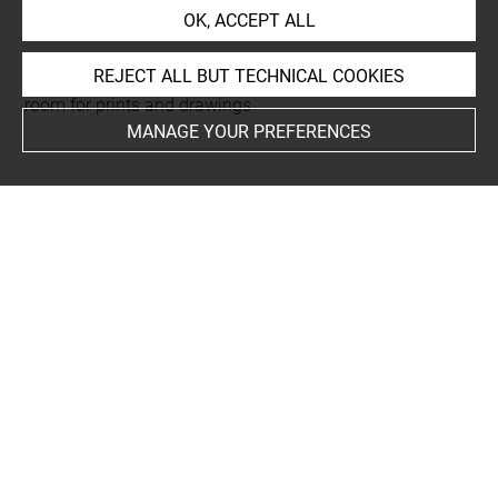
Petit format
OK, ACCEPT ALL
This artwork is on view by appointment in the reference
REJECT ALL BUT TECHNICAL COOKIES
room for prints and drawings
MANAGE YOUR PREFERENCES
INDEX
Places
Rome+
People
Brennus
Subjects
Brennus et la rançon de Rome
-
Histoire romaine
Techniques