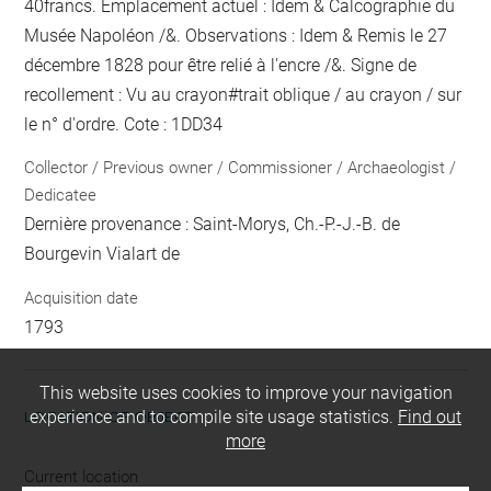
40francs. Emplacement actuel : Idem & Calcographie du
Musée Napoléon /&. Observations : Idem &
Remis le 27
décembre 1828 pour être relié
à l'encre
/&. Signe de
recollement :
Vu
au crayon
#
trait oblique / au crayon / sur
le n° d'ordre
. Cote : 1DD34
Collector / Previous owner / Commissioner / Archaeologist /
Dedicatee
Dernière provenance : Saint-Morys, Ch.-P.-J.-B. de
Bourgevin Vialart de
Acquisition date
1793
This website uses cookies to improve your navigation
experience and to compile site usage statistics.
Find out
LOCATION OF OBJECT
more
Current location