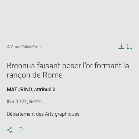
Enlarge
image
Image
© GrandPalaisRmn
in
caption:
Downlo
Enla
new
image
ima
window
Brennus faisant peser l'or formant la
in
new
rançon de Rome
win
MATURINO
, attribué à
INV 1321, Recto
Département des Arts graphiques
Download
Share