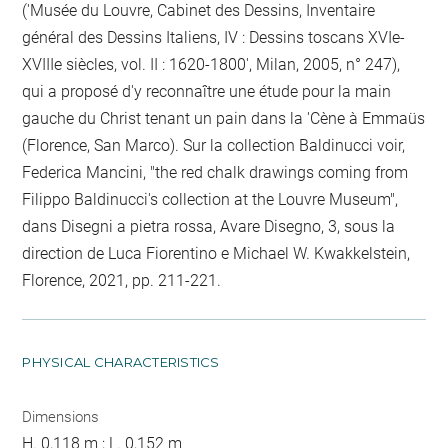
('Musée du Louvre, Cabinet des Dessins, Inventaire
général des Dessins Italiens, IV : Dessins toscans XVIe-
XVIIIe siècles, vol. II : 1620-1800', Milan, 2005, n° 247),
qui a proposé d'y reconnaître une étude pour la main
gauche du Christ tenant un pain dans la 'Cène à Emmaüs
(Florence, San Marco). Sur la collection Baldinucci voir,
Federica Mancini, "the red chalk drawings coming from
Filippo Baldinucci's collection at the Louvre Museum",
dans Disegni a pietra rossa, Avare Disegno, 3, sous la
direction de Luca Fiorentino e Michael W. Kwakkelstein,
Florence, 2021, pp. 211-221.
PHYSICAL CHARACTERISTICS
Dimensions
H. 0,118 m ; L. 0,152 m