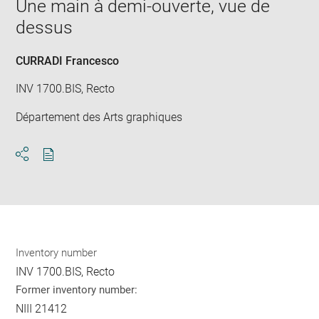
Une main à demi-ouverte, vue de
in
new
dessus
win
CURRADI Francesco
INV 1700.BIS, Recto
Département des Arts graphiques
Download
Share
pdf
Inventory number
INV 1700.BIS, Recto
Former inventory number:
NIII 21412