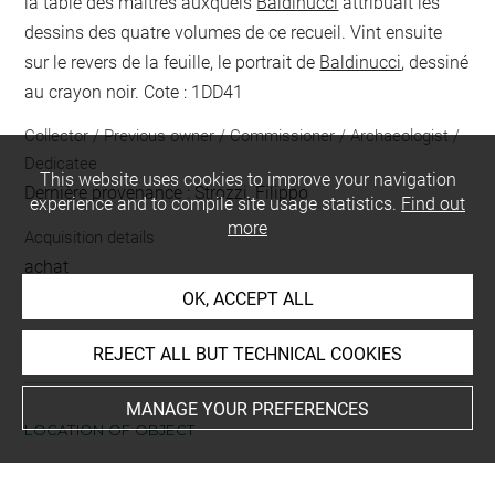
la table des maîtres auxquels
Baldinucci
attribuait les
dessins des quatre volumes de ce recueil. Vint ensuite
sur le revers de la feuille, le portrait de
Baldinucci
, dessiné
au crayon noir. Cote : 1DD41
Collector / Previous owner / Commissioner / Archaeologist /
Dedicatee
This website uses cookies to improve your navigation
Dernière provenance : Strozzi, Filippo
experience and to compile site usage statistics.
Find out
more
Acquisition details
achat
OK, ACCEPT ALL
Acquisition date
1806
REJECT ALL BUT TECHNICAL COOKIES
MANAGE YOUR PREFERENCES
LOCATION OF OBJECT
Current location