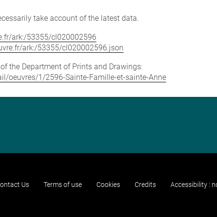
cessarily take account of the latest data.
vre.fr/ark:/53355/cl020002596
louvre.fr/ark:/53355/cl020002596.json
e of the Department of Prints and Drawings:
tail/oeuvres/1/2596-Sainte-Famille-et-sainte-Anne
ontact Us
Terms of use
Cookies
Credits
Accessibility : 