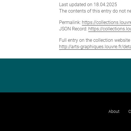
Last updated on 18.04.2025
The contents of this entry do not ne
Permalink:
https://collections.lou
JSON Record:
https://collections.
Full entry on the collection websit
http://arts-graphiques.louvre.fr/de
About
C