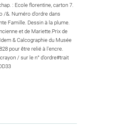
ap. : Ecole florentine, carton 7.
tro /&. Numéro d'ordre dans
inte Famille. Dessin à la plume.
ncienne et de Mariette.Prix de
 : Idem & Calcographie du Musée
28 pour être relié
à l'encre
.
 crayon / sur le n° d'ordre
#
trait
1DD33