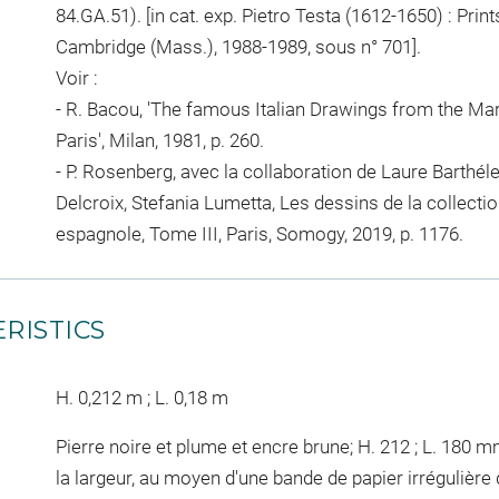
84.GA.51). [in cat. exp. Pietro Testa (1612-1650) : Prin
Cambridge (Mass.), 1988-1989, sous n° 701].
Voir :
- R. Bacou, 'The famous Italian Drawings from the Mari
Paris', Milan, 1981, p. 260.
- P. Rosenberg, avec la collaboration de Laure Barth
Delcroix, Stefania Lumetta, Les dessins de la collectio
espagnole, Tome III, Paris, Somogy, 2019, p. 1176.
RISTICS
H. 0,212 m ; L. 0,18 m
Pierre noire et plume et encre brune; H. 212 ; L. 180 mm
la largeur, au moyen d'une bande de papier irrégulière