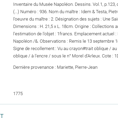
Inventaire du Musée Napoléon. Dessins. Vol.1, p.123, ch
(...) Numéro : 936. Nom du maître : Idem & Testa, Pie
l'oeuvre du maître : 2. Désignation des sujets : Une Sa
Dimensions : H. 21,5 x L. 18cm. Origine : Collections a
l'estimation de l'objet : 1francs. Emplacement actuel
Napoléon /&. Observations :
Remis le 13 septembre 18
Signe de recollement :
Vu
au crayon
#
trait oblique / au
oblique / à l'encre / sous le n° Morel d'Arleux
. Cote : 
Dernière provenance : Mariette, Pierre-Jean
1775
CT