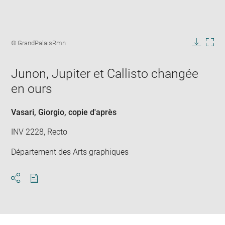
Enlarge
image
Image
© GrandPalaisRmn
in
caption:
Downlo
Enla
new
image
ima
window
Junon, Jupiter et Callisto changée
in
new
en ours
win
Vasari, Giorgio
, copie d'après
INV 2228, Recto
Département des Arts graphiques
Download
Share
pdf