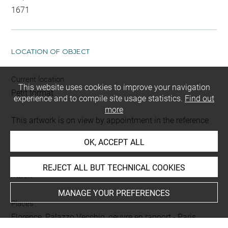
1671
LOCATION OF OBJECT
Current location
This website uses cookies to improve your navigation
Petit format
experience and to compile site usage statistics.
Find out
more
This artwork is on view by appointment in the reference
room for prints and drawings
OK, ACCEPT ALL
REJECT ALL BUT TECHNICAL COOKIES
INDEX
MANAGE YOUR PREFERENCES
Places
Florence, Palazzo Vecchio, oeuvre en rapport
-
Paris,